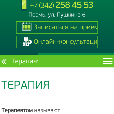
258 45 53
+7 (342)
Пермь, ул. Пушкина 6
Записаться на приём
Записаться на приём
Онлайн-консультация
Онлайн-консультация
Текущий
Терапия:
раздел
ТЕРАПИЯ
Терапевтом
называют