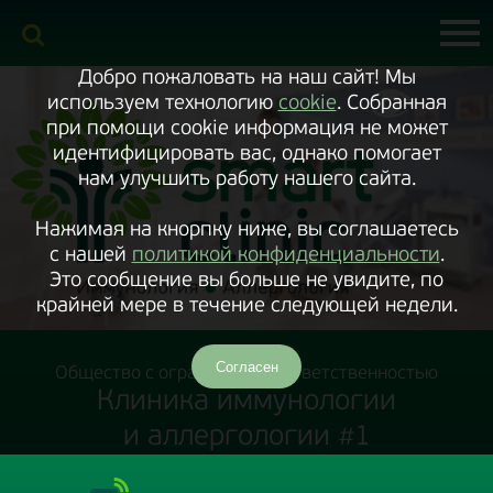
Включить
версию
сайта
для
экранного
Добро пожаловать на наш сайт! Мы
диктора
используем технологию
cookie
. Собранная
при помощи cookie информация не может
идентифицировать вас, однако помогает
нам улучшить работу нашего сайта.
Нажимая на кнорпку ниже, вы соглашаетесь
с нашей
политикой конфиденциальности
.
Это сообщение вы больше не увидите, по
крайней мере в течение следующей недели.
Согласен
Общество с ограниченной ответственностью
Клиника иммунологии
и аллергологии #1