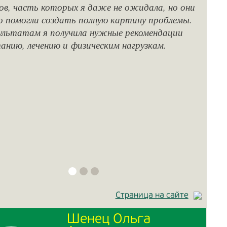
ов, часть которых я даже не ожидала, но они
и 
о помогли создать полную картину проблемы.
мо
ультатам я получила нужные рекомендации
де
анию, лечению и физическим нагрузкам.
бе
её
эк
тр
Страница на сайте
Шенец Ольга