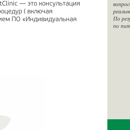
вопрос
Clinic — это консультация
реальн
оцедур ( включая
По рез
нием ПО «Индивидуальная
по пит