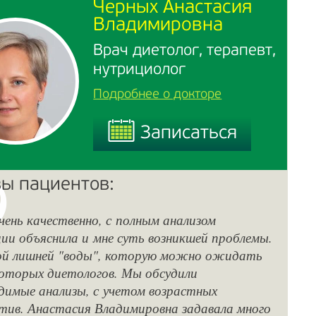
Черных Анастасия
Владимировна
Врач диетолог, терапевт,
нутрициолог
Подробнее о докторе
Записаться
Записаться
ы пациентов:
чень качественно, с полным анализом
Хо
ии объяснила и мне суть возникшей проблемы.
Вл
ой лишней "воды", которую можно ожидать
вн
оторых диетологов. Мы обсудили
ощ
димые анализы, с учетом возрастных
и 
тив. Анастасия Владимировна задавала много
ре