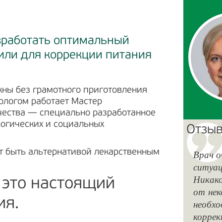
зработать оптимальный
или для коррекции питания
ны без грамотного приготовления
ологом работает Мастер
чества — специально разработанное
логических и социальных
Отзыв
т быть альтернативой лекарственным
Врач о
ситуац
Никак
 это настоящий
от нек
ия.
необхо
коррек