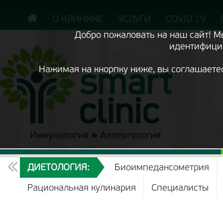
Включить
версию
сайта
О КЛИНИКЕ
УСЛУГИ
COVID 19
для
экранного
Добро пожаловать на наш сайт! 
диктора
идентифицир
Нажимая на кнорпку ниже, вы соглашаете
ТЕКУЩИЙ
ДИЕТОЛОГИЯ:
Биоимпедансометрия
РАЗДЕЛ
Рациональная кулинария
Специалисты