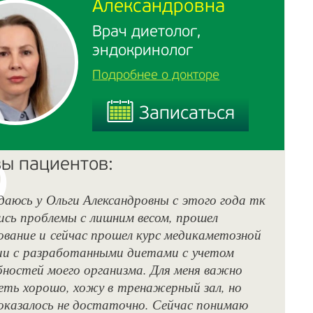
Александровна
Врач диетолог,
эндокринолог
Подробнее о докторе
Записаться
Записаться
ы пациентов:
аюсь у Ольги Александровны с этого года тк
Я 
ись проблемы с лишним весом, прошел
мн
ование и сейчас прошел курс медикаметозной
сп
и с разработанными диетами с учетом
ск
ностей моего организма. Для меня важно
эн
еть хорошо, хожу в тренажерный зал, но
за
оказалось не достаточно. Сейчас понимаю
пр