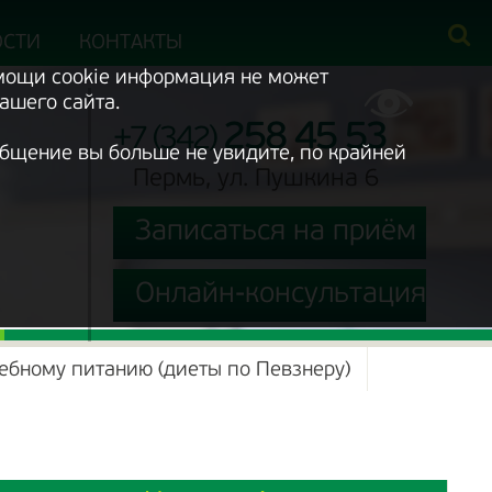
ОСТИ
КОНТАКТЫ
омощи cookie информация не может
ашего сайта.
258 45 53
+7 (342)
ообщение вы больше не увидите, по крайней
Пермь, ул. Пушкина 6
Записаться на приём
Онлайн-консультация
ебному питанию (диеты по Певзнеру)