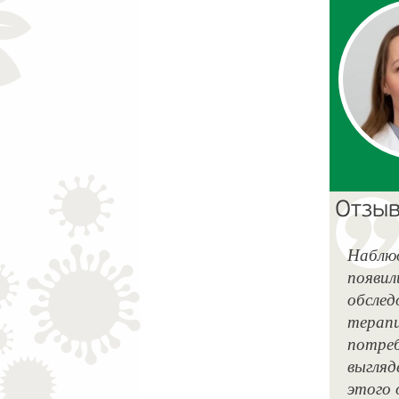
Отзыв
Наблюд
появил
обслед
терапи
потреб
выгляд
этого 