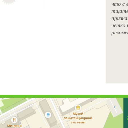
что с 
тщател
призна
четко 
рекоме