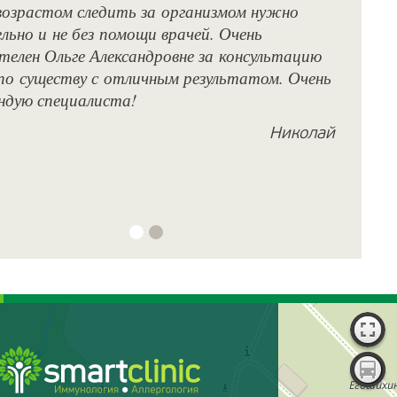
возрастом следить за организмом нужно
ди
ьно и не без помощи врачей. Очень
и 
телен Ольге Александровне за консультацию
Ал
по существу с отличным результатом. Очень
кл
ндую специалиста!
пр
ре
Николай
сч
Об
и 