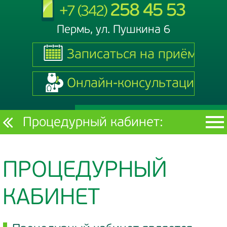
258 45 53
+7 (342)
Пермь, ул. Пушкина 6
Записаться на приём
Записаться на приём
Онлайн-консультация
Онлайн-консультация
Текущий
Процедурный кабинет:
раздел
ПРОЦЕДУРНЫЙ
КАБИНЕТ