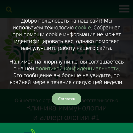
Включить
версию
сайта
для
экранного
Добро пожаловать на наш сайт! Мы
диктора
используем технологию
cookie
. Собранная
при помощи cookie информация не может
идентифицировать вас, однако помогает
нам улучшить работу нашего сайта.
Нажимая на кнорпку ниже, вы соглашаетесь
с нашей
политикой конфиденциальности
.
Это сообщение вы больше не увидите, по
крайней мере в течение следующей недели.
Согласен
Общество с ограниченной ответственностью
Клиника иммунологии
и аллергологии #1