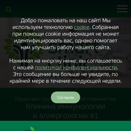
Включить
версию
сайта
для
экранного
Добро пожаловать на наш сайт! Мы
диктора
используем технологию
cookie
. Собранная
при помощи cookie информация не может
идентифицировать вас, однако помогает
нам улучшить работу нашего сайта.
Нажимая на кнорпку ниже, вы соглашаетесь
с нашей
политикой конфиденциальности
.
Это сообщение вы больше не увидите, по
крайней мере в течение следующей недели.
Согласен
Общество с ограниченной ответственностью
Клиника иммунологии
и аллергологии #1