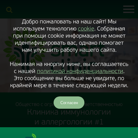
Включить
версию
сайта
для
экранного
Добро пожаловать на наш сайт! Мы
диктора
используем технологию
cookie
. Собранная
при помощи cookie информация не может
идентифицировать вас, однако помогает
нам улучшить работу нашего сайта.
Нажимая на кнорпку ниже, вы соглашаетесь
с нашей
политикой конфиденциальности
.
Это сообщение вы больше не увидите, по
крайней мере в течение следующей недели.
Согласен
Общество с ограниченной ответственностью
Клиника иммунологии
и аллергологии #1