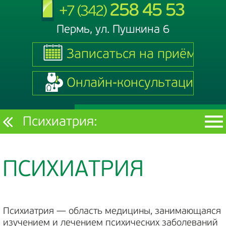
258 45 53
+7 (342)
Пермь, ул. Пушкина 6
Записаться на приём
Записаться на приём
Онлайн-консультация
Онлайн-консультация
Текущий
Психиатрия:
раздел
ПСИХИАТРИЯ
Психиатрия — область медицины, занимающаяся
изучением и лечением психических заболеваний