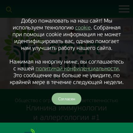
Включить
версию
сайта
для
экранного
Добро пожаловать на наш сайт! Мы
диктора
используем технологию
cookie
. Собранная
при помощи cookie информация не может
идентифицировать вас, однако помогает
нам улучшить работу нашего сайта.
Нажимая на кнорпку ниже, вы соглашаетесь
с нашей
политикой конфиденциальности
.
Это сообщение вы больше не увидите, по
крайней мере в течение следующей недели.
Согласен
Общество с ограниченной ответственностью
Клиника иммунологии
и аллергологии #1