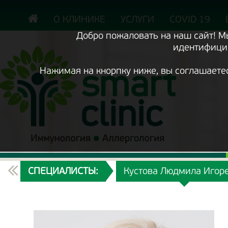
Включить
версию
сайта
О КЛИНИКЕ
УСЛУГИ
COVID 19
для
экранного
Добро пожаловать на наш сайт! 
диктора
идентифицир
Нажимая на кнорпку ниже, вы соглашаете
Текущий
ТЕКУЩИЙ
СПЕЦИАЛИСТЫ:
Кустова Людмила Игор
раздел
РАЗДЕЛ