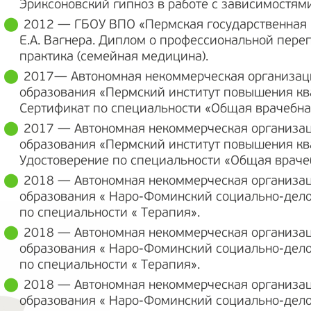
Эриксоновский гипноз в работе с зависимостям
2012 — ГБОУ ВПО «Пермская государственная
Е.А. Вагнера. Диплом о профессиональной пере
практика (семейная медицина).
2017— Автономная некоммерческая организац
образования «Пермский институт повышения кв
Сертификат по специальности «Общая врачебна
2017 — Автономная некоммерческая организац
образования «Пермский институт повышения кв
Удостоверение по специальности «Общая враче
2018 — Автономная некоммерческая организац
образования « Наро-Фоминский социально-дело
по специальности « Терапия».
2018 — Автономная некоммерческая организац
образования « Наро-Фоминский социально-дело
по специальности « Терапия».
2018 — Автономная некоммерческая организац
образования « Наро-Фоминский социально-дело