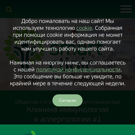
Включить
версию
сайта
для
экранного
Добро пожаловать на наш сайт! Мы
диктора
используем технологию
cookie
. Собранная
при помощи cookie информация не может
идентифицировать вас, однако помогает
нам улучшить работу нашего сайта.
Нажимая на кнорпку ниже, вы соглашаетесь
с нашей
политикой конфиденциальности
.
Это сообщение вы больше не увидите, по
крайней мере в течение следующей недели.
Согласен
Общество с ограниченной ответственностью
Клиника иммунологии
и аллергологии #1