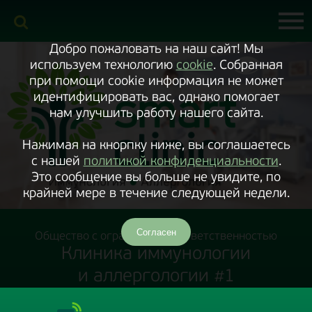
Включить
версию
сайта
для
экранного
Добро пожаловать на наш сайт! Мы
диктора
используем технологию
cookie
. Собранная
при помощи cookie информация не может
идентифицировать вас, однако помогает
нам улучшить работу нашего сайта.
Нажимая на кнорпку ниже, вы соглашаетесь
с нашей
политикой конфиденциальности
.
Это сообщение вы больше не увидите, по
крайней мере в течение следующей недели.
Согласен
Общество с ограниченной ответственностью
Клиника иммунологии
и аллергологии #1