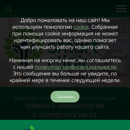
Включить
версию
сайта
для
экранного
Добро пожаловать на наш сайт! Мы
диктора
используем технологию
cookie
. Собранная
при помощи cookie информация не может
идентифицировать вас, однако помогает
нам улучшить работу нашего сайта.
Нажимая на кнорпку ниже, вы соглашаетесь
с нашей
политикой конфиденциальности
.
Это сообщение вы больше не увидите, по
крайней мере в течение следующей недели.
Согласен
Общество с ограниченной ответственностью
Клиника иммунологии
и аллергологии #1