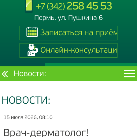
258 45 53
+7 (342)
Пермь, ул. Пушкина 6
Записаться на приём
Записаться на приём
Онлайн-консультация
Онлайн-консультация
Текущий
Новости:
раздел
НОВОСТИ:
15 июля 2026, 08:10
Врач-дерматолог!