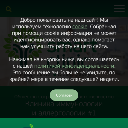
Включить
версию
сайта
для
экранного
Добро пожаловать на наш сайт! Мы
диктора
используем технологию
cookie
. Собранная
при помощи cookie информация не может
идентифицировать вас, однако помогает
нам улучшить работу нашего сайта.
Нажимая на кнорпку ниже, вы соглашаетесь
с нашей
политикой конфиденциальности
.
Это сообщение вы больше не увидите, по
крайней мере в течение следующей недели.
Согласен
Общество с ограниченной ответственностью
Клиника иммунологии
и аллергологии #1