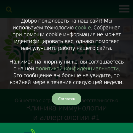
Включить
версию
сайта
для
экранного
Добро пожаловать на наш сайт! Мы
диктора
используем технологию
cookie
. Собранная
при помощи cookie информация не может
идентифицировать вас, однако помогает
нам улучшить работу нашего сайта.
Нажимая на кнорпку ниже, вы соглашаетесь
с нашей
политикой конфиденциальности
.
Это сообщение вы больше не увидите, по
крайней мере в течение следующей недели.
Согласен
Общество с ограниченной ответственностью
Клиника иммунологии
и аллергологии #1