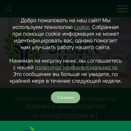
Включить
версию
сайта
для
экранного
Добро пожаловать на наш сайт! Мы
диктора
используем технологию
cookie
. Собранная
при помощи cookie информация не может
идентифицировать вас, однако помогает
нам улучшить работу нашего сайта.
Нажимая на кнорпку ниже, вы соглашаетесь
с нашей
политикой конфиденциальности
.
Это сообщение вы больше не увидите, по
крайней мере в течение следующей недели.
Согласен
Общество с ограниченной ответственностью
Клиника иммунологии
и аллергологии #1